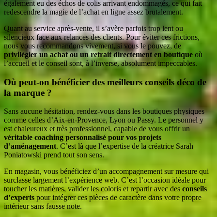
également eu des échos de colis arrivant endommagés, ce qui fait
redescendre la magie de l’achat en ligne assez brutalement.
Quant au service après-vente, il s’avère parfois trop lent ou
silencieux face aux relances des clients. Pour éviter ces frictions,
nous vous recommandons vivement, si vous le pouvez, de
privilégier un achat ou un retrait directement en boutique
où
l’accueil et le conseil sont, à l’inverse, absolument impeccables.
Où peut-on bénéficier des meilleurs conseils déco de
la marque ?
Sans aucune hésitation, rendez-vous dans les boutiques physiques
comme celles d’Aix-en-Provence, Lyon ou Passy. Le personnel y
est chaleureux et très professionnel, capable de vous offrir un
véritable coaching personnalisé pour vos projets
d’aménagement
. C’est là que l’expertise de la créatrice Sarah
Poniatowski prend tout son sens.
En magasin, vous bénéficiez d’un accompagnement sur mesure qui
surclasse largement l’expérience web. C’est l’occasion idéale pour
toucher les matières, valider les coloris et repartir avec des
conseils
d’experts
pour intégrer ces pièces de caractère dans votre propre
intérieur sans fausse note.