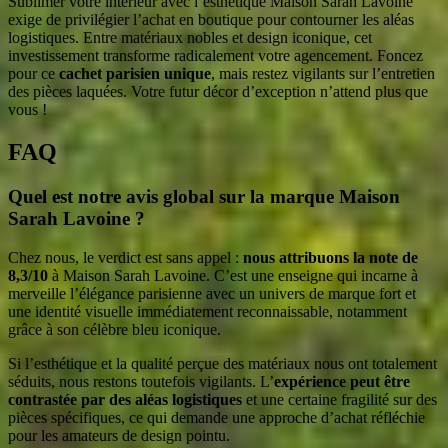
Sublimer votre intérieur avec l’esthétique Maison Sarah Lavoine
exige de privilégier l’achat en boutique pour contourner les aléas
logistiques. Entre matériaux nobles et design iconique, cet
investissement transforme radicalement votre agencement. Foncez
pour ce
cachet parisien unique
, mais restez vigilants sur l’entretien
des pièces laquées. Votre futur décor d’exception n’attend plus que
vous !
FAQ
Quel est notre avis global sur la marque Maison
Sarah Lavoine ?
Chez nous, le verdict est sans appel :
nous attribuons la note de
8,3/10
à Maison Sarah Lavoine. C’est une enseigne qui incarne à
merveille l’élégance parisienne avec un univers de marque fort et
une identité visuelle immédiatement reconnaissable, notamment
grâce à son célèbre bleu iconique.
Si l’esthétique et la qualité perçue des matériaux nous ont totalement
séduits, nous restons toutefois vigilants. L’
expérience peut être
contrastée par des aléas logistiques
et une certaine fragilité sur des
pièces spécifiques, ce qui demande une approche d’achat réfléchie
pour les amateurs de design pointu.