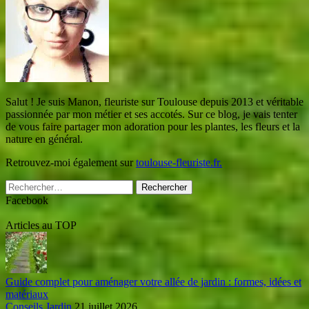
Salut ! Je suis Manon, fleuriste sur Toulouse depuis 2013 et véritable
passionnée par mon métier et ses accotés. Sur ce blog, je vais tenter
de vous faire partager mon adoration pour les plantes, les fleurs et la
nature en général.
Retrouvez-moi également sur
toulouse-fleuriste.fr.
Rechercher :
Facebook
Articles au TOP
Guide complet pour aménager votre allée de jardin : formes, idées et
matériaux
Conseils Jardin
21 juillet 2026