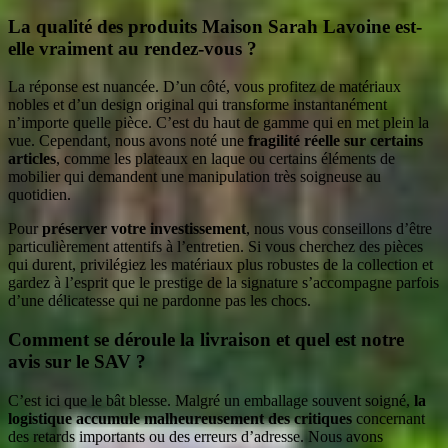
La qualité des produits Maison Sarah Lavoine est-
elle vraiment au rendez-vous ?
La réponse est nuancée. D’un côté, vous profitez de matériaux
nobles et d’un design original qui transforme instantanément
n’importe quelle pièce. C’est du haut de gamme qui en met plein la
vue. Cependant, nous avons noté une
fragilité réelle sur certains
articles
, comme les plateaux en laque ou certains éléments de
mobilier qui demandent une manipulation très soigneuse au
quotidien.
Pour
préserver votre investissement
, nous vous conseillons d’être
particulièrement attentifs à l’entretien. Si vous cherchez des pièces
qui durent, privilégiez les matériaux plus robustes de la collection et
gardez à l’esprit que le prestige de la signature s’accompagne parfois
d’une délicatesse qui ne pardonne pas les chocs.
Comment se déroule la livraison et quel est notre
avis sur le SAV ?
C’est ici que le bât blesse. Malgré un emballage souvent soigné,
la
logistique accumule malheureusement des critiques
concernant
des retards importants ou des erreurs d’adresse. Nous avons