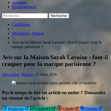
Animaux
Environnement
Rechercher :
CactiHouse
>
Décoration
,
Maison
>
Avis sur la Maison Sarah Lavoine : faut-il craquer pour la
marque parisienne ?
Avis sur la Maison Sarah Lavoine : faut-il
craquer pour la marque parisienne ?
Décoration
,
Maison
|
11 mars 2026
Pas le temps de lire cet article en entier ? Demandez
un résumé de l'article :
Perplexity
ChatGPT
Claude
Gemini