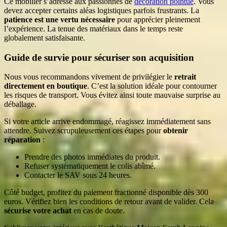
Ce mobilier s’adresse aux passionnés de
décoration pointue
. Vous
devez accepter certains aléas logistiques parfois frustrants. La
patience est une vertu nécessaire
pour apprécier pleinement
l’expérience. La tenue des matériaux dans le temps reste
globalement satisfaisante.
Guide de survie pour sécuriser son acquisition
Nous vous recommandons vivement de privilégier le
retrait
directement en boutique
. C’est la solution idéale pour contourner
les risques de transport. Vous évitez ainsi toute mauvaise surprise au
déballage.
Si votre article arrive endommagé, réagissez immédiatement sans
attendre. Suivez scrupuleusement ces étapes pour
obtenir
réparation
:
Prendre des photos immédiates du produit.
Refuser systématiquement le colis abîmé.
Contacter le SAV sous 24 heures.
Côté budget, profitez du paiement fractionné disponible dès 300
euros. Vérifiez bien les conditions de retour avant de valider. Cela
sécurise votre achat
en cas de doute.