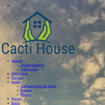
Maison
Déménagement
Equipement
Décoration
Travaux
Jardin
Aménagement du jardin
Potager
Plantes
Piscine
Immo