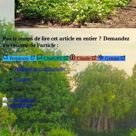
Pas le temps de lire cet article en entier ? Demandez
un résumé de l'article :
Perplexity
ChatGPT
Claude
Gemini
Politique de confidentialité
Contact
CactiHouse © 2026