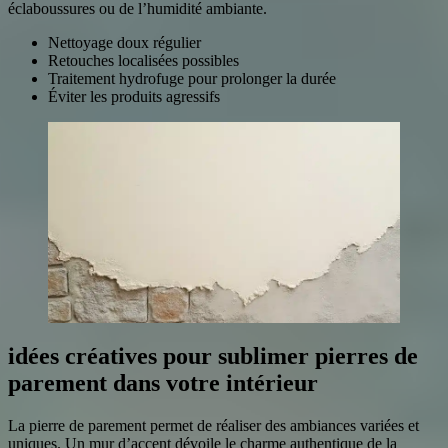
éclaboussures ou de l’humidité ambiante.
Nettoyage doux régulier
Retouches localisées possibles
Traitement hydrofuge pour prolonger la durée
Éviter les produits agressifs
idées créatives pour sublimer pierres de
parement dans votre intérieur
La pierre de parement permet de réaliser des ambiances variées et
uniques. Un mur d’accent dévoile le charme authentique de la