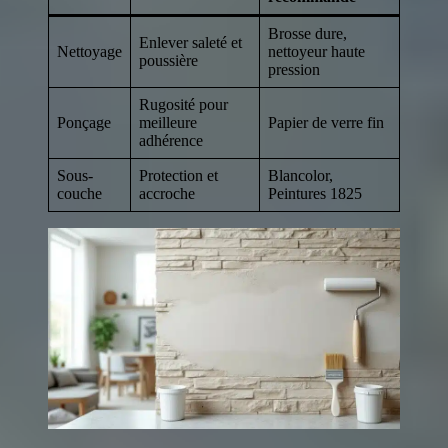
Brosse dure,
Enlever saleté et
Nettoyage
nettoyeur haute
poussière
pression
Rugosité pour
Ponçage
meilleure
Papier de verre fin
adhérence
Sous-
Protection et
Blancolor,
couche
accroche
Peintures 1825