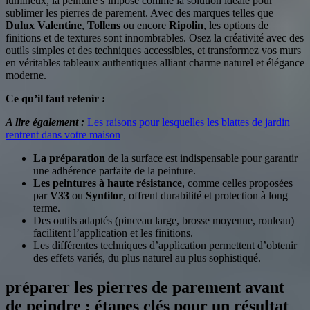
lumineux, la peinture s’impose comme la solution idéale pour
sublimer les pierres de parement. Avec des marques telles que
Dulux Valentine
,
Tollens
ou encore
Ripolin
, les options de
finitions et de textures sont innombrables. Osez la créativité avec des
outils simples et des techniques accessibles, et transformez vos murs
en véritables tableaux authentiques alliant charme naturel et élégance
moderne.
Ce qu’il faut retenir :
A lire également :
Les raisons pour lesquelles les blattes de jardin
rentrent dans votre maison
La préparation
de la surface est indispensable pour garantir
une adhérence parfaite de la peinture.
Les peintures à haute résistance
, comme celles proposées
par
V33
ou
Syntilor
, offrent durabilité et protection à long
terme.
Des outils adaptés (pinceau large, brosse moyenne, rouleau)
facilitent l’application et les finitions.
Les différentes techniques d’application permettent d’obtenir
des effets variés, du plus naturel au plus sophistiqué.
préparer les pierres de parement avant
de peindre : étapes clés pour un résultat