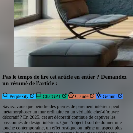
Pas le temps de lire cet article en entier ? Demandez
un résumé de l'article :
Perplexity
ChatGPT
Claude
Gemini
Saviez-vous que peindre des pierres de parement intérieur peut
métamorphoser un mur ordinaire en un véritable chef-d’œuvre
décoratif ? En 2025, cet art décoratif continue de captiver les
passionnés de design intérieur. Que l’objectif soit de donner une
touche contemporaine, un effet rustique ou même un aspect plus