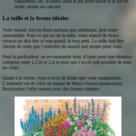
caillouteux, etc. Évaluez aussi le pH pour savoir si le sol est
acide, neutre ou calcaire.
La taille et la forme idéales
Votre massif, tout en étant quelque peu ambitieux, doit rester
raisonnable. Pour ce qui est de la taille, votre massif de fleurs
vivaces ne doit être ni trop grand, ni trop petit. La taille doit être
choisie de sorte que l’entretien du massif soit simple pour vous.
Pour la profondeur, on recommande donc d’opter pour une distance
comprise entre 1,2 m et 2,4 m pour que l’accès soit possible de tous
les côtés.
Quant à la forme, vous n’avez de limite que votre imagination.
L’essentiel est de créer un massif de fleurs vivaces harmonieux.
Recherchez l’effet naturel avec des formes simples.