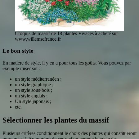
Croquis de massif de 18 plantes Vivaces à acheté sur
www.willemsefrance.fr
Le bon style
En matière de style, il y en a pour tous les goûts. Vous pouvez par
exemple miser sur :
un style méditerranéen ;
un style graphique ;
un style sous-bois ;
un style anglais ;
Un style japonais ;
etc.
Sélectionner les plantes du massif
Plusieurs critères conditionnent le choix des plantes qui constitueront
votre massif. Au nombre de ceux-ci on compte le cycle de