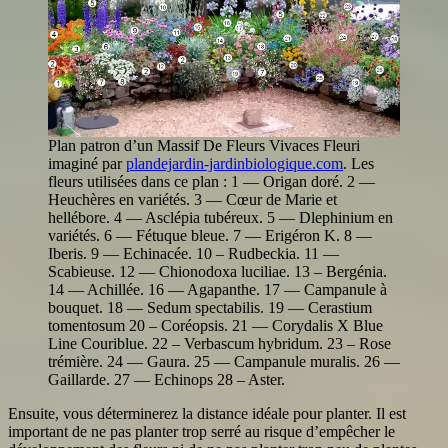
Plan patron d’un Massif De Fleurs Vivaces Fleuri
imaginé par
plandejardin-jardinbiologique.com
. Les
fleurs utilisées dans ce plan : 1 — Origan doré. 2 —
Heuchères en variétés. 3 — Cœur de Marie et
hellébore. 4 — Asclépia tubéreux. 5 — Dlephinium en
variétés. 6 — Fétuque bleue. 7 — Erigéron K. 8 —
Iberis. 9 — Echinacée. 10 – Rudbeckia. 11 —
Scabieuse. 12 — Chionodoxa luciliae. 13 – Bergénia.
14 — Achillée. 16 — Agapanthe. 17 — Campanule à
bouquet. 18 — Sedum spectabilis. 19 — Cerastium
tomentosum 20 – Coréopsis. 21 — Corydalis X Blue
Line Couriblue. 22 – Verbascum hybridum. 23 – Rose
trémière. 24 — Gaura. 25 — Campanule muralis. 26 —
Gaillarde. 27 — Echinops 28 – Aster.
Ensuite, vous déterminerez la distance idéale pour planter. Il est
important de ne pas planter trop serré au risque d’empêcher le