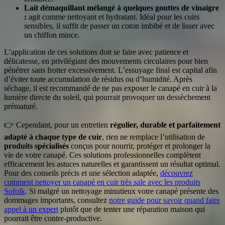
Lait démaquillant mélangé à quelques gouttes de vinaigre
:
agit comme nettoyant et hydratant. Idéal pour les cuirs
sensibles, il suffit de passer un coton imbibé et de lisser avec
un chiffon mince.
L’application de ces solutions doit se faire avec patience et
délicatesse, en privilégiant des mouvements circulaires pour bien
pénétrer sans frotter excessivement. L’essuyage final est capital afin
d’éviter toute accumulation de résidus ou d’humidité. Après
séchage, il est recommandé de ne pas exposer le canapé en cuir à la
lumière directe du soleil, qui pourrait provoquer un dessèchement
prématuré.
👉 Cependant, pour un entretien
régulier, durable et parfaitement
adapté à chaque type de cuir
, rien ne remplace l’utilisation de
produits spécialisés
conçus pour nourrir, protéger et prolonger la
vie de votre canapé. Ces solutions professionnelles complètent
efficacement les astuces naturelles et garantissent un résultat optimal.
Pour des conseils précis et une sélection adaptée,
découvrez
comment nettoyer un canapé en cuir très sale avec les produits
Sofolk
. Si malgré un nettoyage minutieux votre canapé présente des
dommages importants, consultez
notre guide pour savoir quand faire
appel à un expert
plutôt que de tenter une réparation maison qui
pourrait être contre-productive.